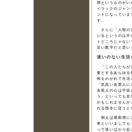
間というものがい
イラックのジャン
ンドになっていま
す。
さらに「人類の9
いるというのは不
トどころじゃないで
近い数字だと思い
迷いのない生活
「この人たちが意
要とするあらゆる
怖をのがれて生活
「気高い友星人に
友星人の心は宇宙
う」といっても非
かもしれませんが、
れる指令に従うと
例えば通勤用にど
車といいましても
って迷いばかり起