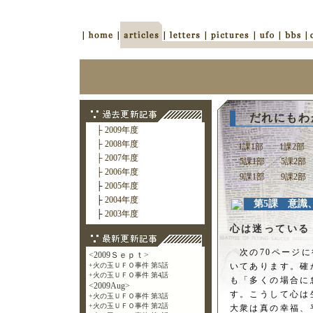
だれにもわ
├ 2009年度
├ 2008年度
1課1部
1課2部
├ 2007年度
5課1部
5課2部
├ 2006年度
9課1部
9課2部
├
2005年度
├
2004年度
第5課 意識
├
2003年度
心は迷っている
次の70ページに
いてあります。確
も「多くの場合に
す。こうして心は
大衆は真の幸福、