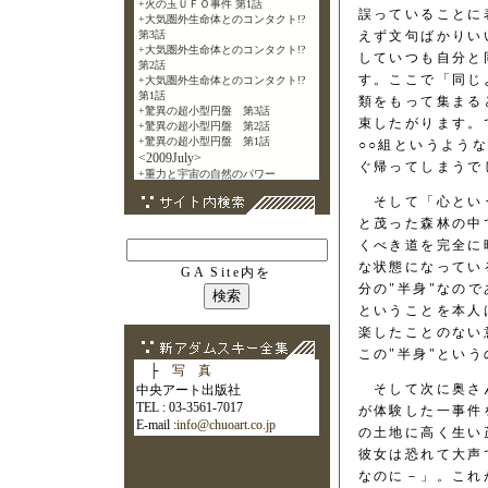
誤っていることに
えず文句ばかりい
していつも自分と
す。ここで「同じ
類をもって集まる
束したがります。
○○組というよう
ぐ帰ってしまうで
そして「心という
と茂った森林の中
くべき道を完全に
な状態になってい
GA Site内を
分の"半身"なの
ということを本人
楽したことのない
この"半身"という
├
写 真
そして次に奥さん
中央アート出版社
TEL : 03-3561-7017
が体験した一事件
E-mail :
info@chuoart.co.jp
の土地に高く生い
彼女は恐れて大声
なのに－」。これ