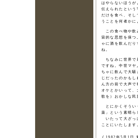
はやらないほうが
伝えられたという
だけを食ペ、そし
うことを何者かに
この食べ物や飲み
宙的な思想を保つ
ゃに酒を飲んだり
ね。
ちなみに世界で最
ですね。中世マヤ
ちゃに飲んで大騒
じだったのかもし
ん方の前で大声で
オケとかいって、
歌を）おかしな民
とにかくそういう
薬」という素晴ら
いたって大ざっば
ことにいたします
く1982年5月1