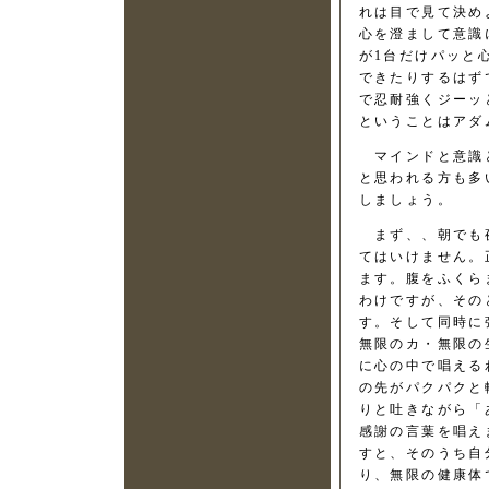
れは目で見て決め
心を澄まして意識
が1台だけパッと
できたりするはず
で忍耐強くジーッ
ということはアダ
マインドと意識と
と思われる方も多
しましょう。
まず、、朝でも夜
てはいけません。
ます。腹をふくら
わけですが、その
す。そして同時に
無限のカ・無限の
に心の中で唱える
の先がパクパクと
りと吐きながら「
感謝の言葉を唱え
すと、そのうち自
り、無限の健康体