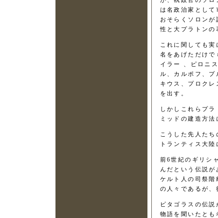
が、執政官のソロ
は名政治家として
おそらくソロンが
性と大プラトンの
これに関しても実
名をあげただけで
イラー 、ピロニ
ル、カルポフ、プ
キウス、プロクレ
を出す。
しかしこれらプラ
ミッドの建造方法
こうした先人たち
トランティス大陸
前6世紀のギリシ
んだという伝説が
ケルト人の司祭階
の人々であるが、
ピタゴラスの伝説
物語を聞いたとも