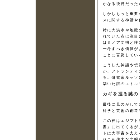
かなる後裔だった
しかしもっと重要
スに関する神話や
特に大洪水や地殻
れていた点は注目
はミノア文明と呼
一考すべき価値が
ことに言及してい
こうした神話や伝
が、アトランティ
る。研究家ルッソ
築いた謎のエトル
カギを握る謎の
最後に見のがして
科学と芸術の創造
この神はエジプト
書』に出てくるが
トは大宇宙を支え
れこそ偉大な文明