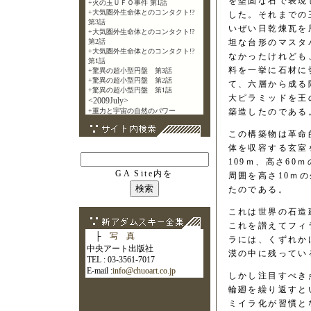
を堅固な石で表現
した。それまでの
いぜい日乾煉瓦を
坦な台形のマスタ
なかったけれども
料を一挙に石材に
て、六層から成る
大ピラミッドを王
築造したのである
この構築物は革命
体を収容する玄室
109ｍ、高さ6
GA Site内を
周囲を高さ10ｍ
たのである。
これは世界の石造
これを讃えてフィ
├
写 真
ラには、くずれか
中央アート出版社
漠の中に残ってい
TEL : 03-3561-7017
E-mail :
info@chuoart.co.jp
しかし注目すべき
輪廻を繰り返すと
ミイラ化が習慣と