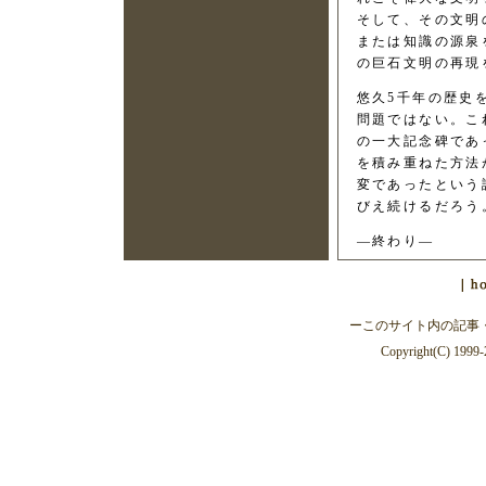
そして、その文明
または知識の源泉
の巨石文明の再現
悠久5千年の歴史
問題ではない。こ
の一大記念碑であ
を積み重ねた方法
変であったという
びえ続けるだろう
―終わり―
ーこのサイト内の記事
Copyright(C) 1999-