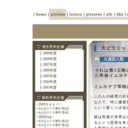
大ピラミッド
├ 2009年度
├ 2008年度
久保田八郎 UF
├ 2007年度
├ 2006年度
それは第3王朝
た宰相イムホ
├
2005年度
├
2004年度
イムホテプ宰相
├
2003年度
この人の経歴の詳
な人で、特に建築
という驚くべき知
彼は死後の世界は
るという思想を有