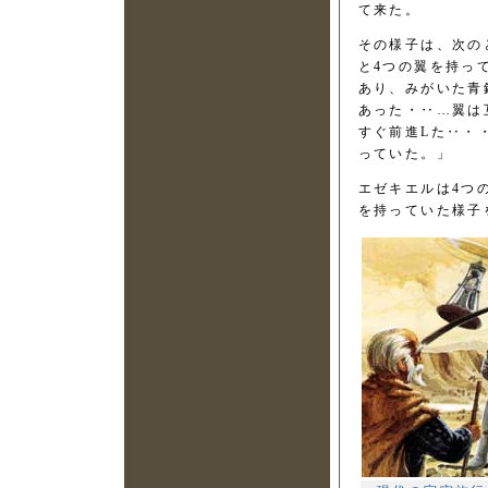
て来た。
その様子は、次の
と4つの翼を持っ
あり、みがいた青
あった・‥…翼は
すぐ前進Lた‥・
っていた。」
エゼキエルは4つ
を持っていた様子