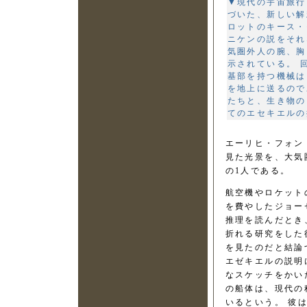
▼現代の宇宙旅行
づいた、新しい解
ロットのキース・
ニケンの説をそれ
気圏外人の腕、胸
示されている。 
基部を持つ機械は
を地上に送るので
たちと、生き物の
てのエセキエルの
エーリヒ・フォン
見た光景を、大気
の1人である。
航空機やロケット
を費やしたジョー
推理を読んだとき
折れる研究をした
を見たのだと結論
エゼキエルの説明
なスケッチをかい
の船体は、現代の
いるという。 彼