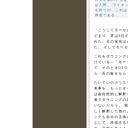
は人間、 ライオ
を持つが、これは
再現である。
「こうしてモーセ
どまり、雲は6日
れた。主の栄光は
た。 そしてモー
これをダウニング
けている―「モー
て、そのときUF
ら、石の板をも
たいていのクリス
来事を、もっとオ
は超自然的に解釈
者でダウニングの
いないだろう。 
しく解釈した他の
ングも自分の主張
として、誇張する