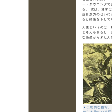
ー・ダウニングで
る。 彼は、通常
超自然力のせいに
ると結論を下して
天使というのは、
と考えられるし、
な惑星から釆た人
▲伝統的な描写。
の生き物のいる従