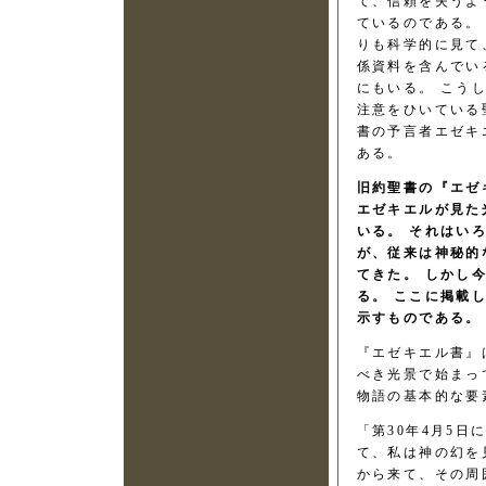
て、信頼を失うよ
ているのである。
りも科学的に見て
係資料を含んでい
にもいる。 こう
注意をひいている
書の予言者エゼキ
ある。
旧約聖書の『エゼ
エゼキエルが見た
いる。 それはい
が、従来は神秘的
てきた。 しかし
る。 ここに掲載
示すものである。
『エゼキエル書』
べき光景で始まっ
物語の基本的な要
「第30年4月5
て、私は神の幻を
から来て、その周