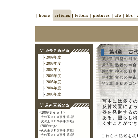
第4章 古代
├ 2009年度
├ 2008年度
├ 2007年度
├ 2006年度
├
2005年度
├
2004年度
├
2003年度
写本には多く
反射装置によっ
器を発射する
ある。照らし
くすことがで
これらの記述を核