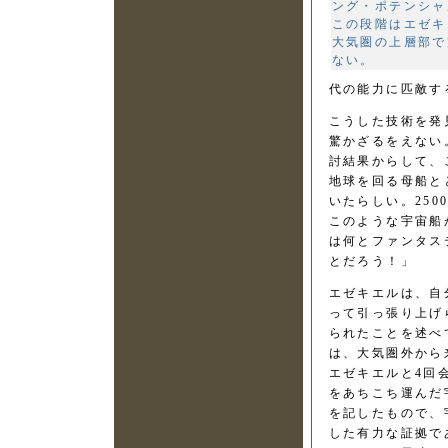
ング・ポテンシャ
この段階はエゼキ
大気圏の上層部で
ない。
代の能力に匹敵す
こうした技術を発
驚かざるをえない
討結果からして、
地球を回る母船と
いたらしい。250
このような宇宙船
は何とファンタス
とだろう！」
エゼキエルは、自
って引っ張り上げ
られたことを述べ
は、大気圏外から
エゼキエルと4回
をあちこち運んだ
を記したもので、
した有力な証拠で