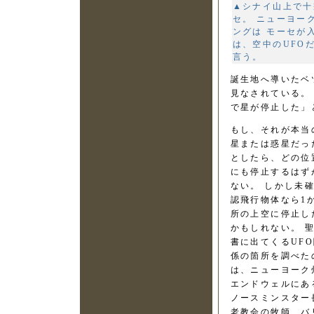
▲シナイ山上で十
セ。 ニューヨーク
ングは モーセが
は、空中のUFO
言う。
誕生地へ導いたベ
見なされている。
で星が停止した」
もし、それが本当
星または惑星だっ
としたら、どの位
にも停止するはず
ない。 しかし未
認飛行物体なら1
所の上空に停止し
かもしれない。 
書に出てくるUF
係の箇所を調べた
は、ニューヨーク
エンドウェルにあ
ノースミンスター
老教会の牧師、バ