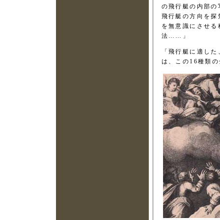
の飛行艇の内部の
飛行艇の方向を探
を無意識にさせる
法……」
「飛行艇に適した
は、この16種類