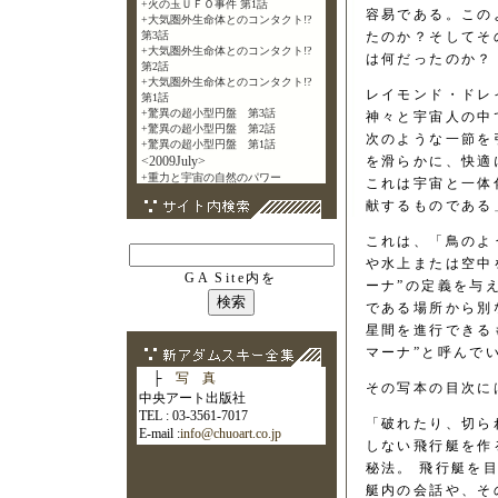
容易である。この
たのか？そしてそ
は何だったのか？
レイモンド・ドレ
神々と宇宙人の中
次のような一節を
を滑らかに、快適
これは宇宙と一体
献するものである
これは、「鳥のよ
や水上または空中
GA Site内を
ーナ”の定義を与
である場所から別
星間を進行できる
マーナ”と呼んで
├
写 真
その写本の目次に
中央アート出版社
TEL : 03-3561-7017
「破れたり、切ら
E-mail :
info@chuoart.co.jp
しない飛行艇を作
秘法。 飛行艇を
艇内の会話や、そ