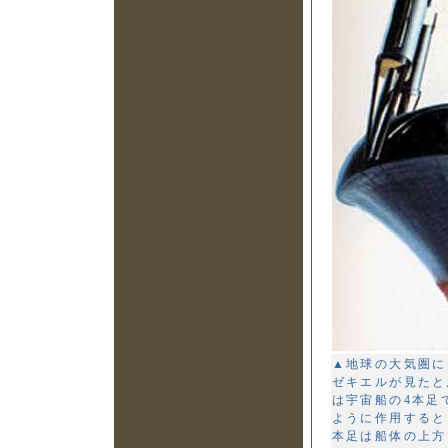
▲地球の大気圏に
ゼキエルが見たと
は宇宙船の4本足
ように作用すると
本足は船体の上方